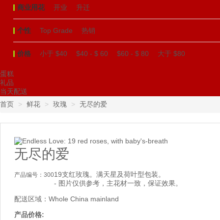
商业用花
开业
升迁
个性
Top Grade
热销
价格
小于 $40
$40 - $ 60
$60 - $ 80
大于 $80
蛋糕
礼品
当天配送
首页
鲜花
玫瑰
无尽的爱
无尽的爱
19支红玫瑰。满天星及荷叶型包装。
产品编号：
300
- 图片仅供参考，主花材一致，保证效果。
配送区域：Whole China mainland
产品价格: