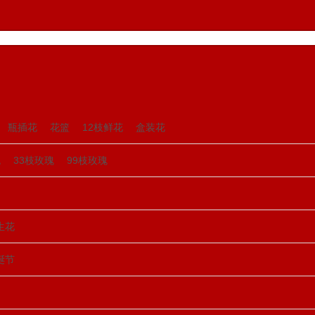
瓶插花
花篮
12枝鲜花
盒装花
瑰
33枝玫瑰
99枝玫瑰
生花
诞节