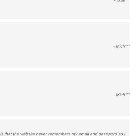
- 汉生***
- Mich***
- Mich***
ve is that the website never remembers my email and password so I