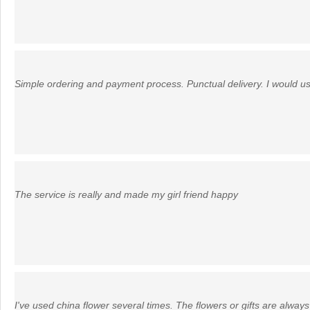
Simple ordering and payment process. Punctual delivery. I would us
The service is really and made my girl friend happy
I've used china flower several times. The flowers or gifts are alw