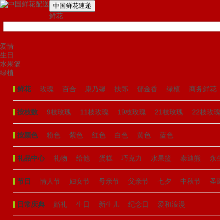
中国鲜花速递
鲜花
爱情
生日
水果篮
绿植
鲜花
玫瑰
百合
康乃馨
扶郎
郁金香
绿植
商务鲜花
按枝数
9枝玫瑰
11枝玫瑰
19枝玫瑰
21枝玫瑰
22枝玫
按颜色
粉色
紫色
红色
白色
黄色
蓝色
礼品中心
礼物
给他
蛋糕
巧克力
水果篮
泰迪熊
永
节日
情人节
妇女节
母亲节
父亲节
七夕
中秋节
圣
日常庆典
婚礼
生日
新生儿
纪念日
爱和浪漫