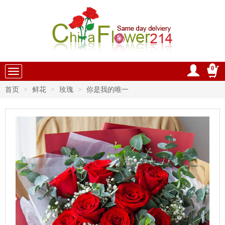
0
中国鲜花速递
首页
鲜花
玫瑰
你是我的唯一