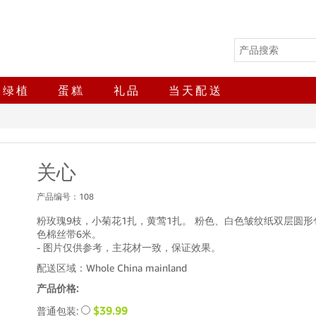
绿植
蛋糕
礼品
当天配送
关心
产品编号：
108
粉玫瑰9枝，小菊花1扎，黄莺1扎。 粉色、白色皱纹纸双层圆
色棉丝带6米。
- 图片仅供参考，主花材一致，保证效果。
配送区域：Whole China mainland
产品价格:
$39.99
普通包装: