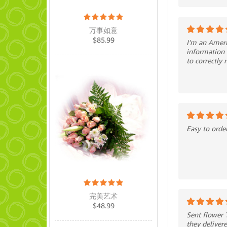
万事如意
$
85.99
I'm an Ameri
information 
to correctly
Easy to orde
完美艺术
$
48.99
Sent flower 
they deliver