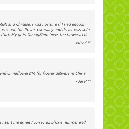
lish and Chinese. I was not sure if I had enough
t turns out, the flower company and driver was able
effort. My gf in GuangZhou loves the flowers. ed.
- edwa***
end chinaflower214 for flower delivery in China.
- Jare***
ey sent me email I corrected phone number and