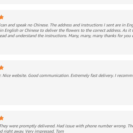
can and speak no Chinese. The address and instructions I sent are in Eng
in English or Chinese to deliver the flowers to the correct address. As i
 read and understand the instructions. Many, many, many thanks for you 
r. Nice website. Good communication. Extremely fast delivery. I recomm
They were promptly delivered. Had issue with phone number wrong. Th
ed right away. Very impressed. Tom