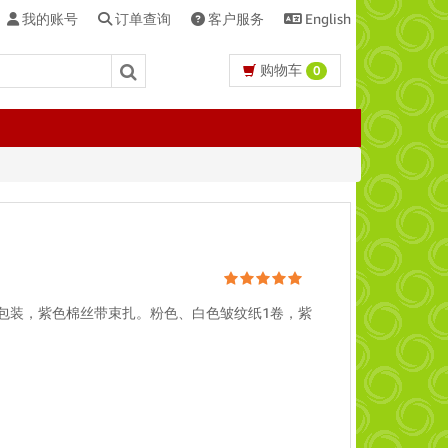
我的账号
订单查询
客户服务
English
购物车
0
形包装，紫色棉丝带束扎。粉色、白色皱纹纸1卷，紫