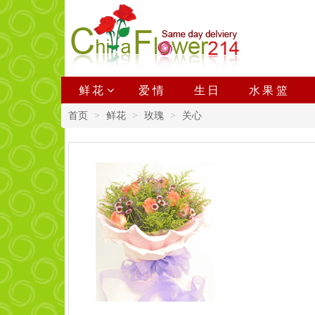
鲜花
爱情
生日
水果篮
首页
鲜花
玫瑰
关心