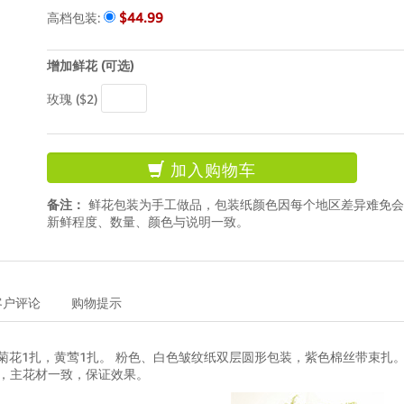
$44.99
高档包装:
增加鲜花 (可选)
玫瑰 ($2)
加入购物车
备注：
鲜花包装为手工做品，包装纸颜色因每个地区差异难免会
新鲜程度、数量、颜色与说明一致。
客户评论
购物提示
菊花1扎，黄莺1扎。 粉色、白色皱纹纸双层圆形包装，紫色棉丝带束扎
考，主花材一致，保证效果。